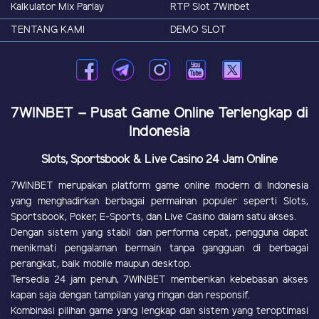
Kalkulator Mix Parlay
RTP Slot 7Winbet
TENTANG KAMI
DEMO SLOT
7WINBET – Pusat Game Online Terlengkap di
Indonesia
Slots, Sportsbook & Live Casino 24 Jam Online
7WINBET merupakan platform game online modern di Indonesia
yang menghadirkan berbagai permainan populer seperti Slots,
Sportsbook, Poker, E-Sports, dan Live Casino dalam satu akses.
Dengan sistem yang stabil dan performa cepat, pengguna dapat
menikmati pengalaman bermain tanpa gangguan di berbagai
perangkat, baik mobile maupun desktop.
Tersedia 24 jam penuh, 7WINBET memberikan kebebasan akses
kapan saja dengan tampilan yang ringan dan responsif.
Kombinasi pilihan game yang lengkap dan sistem yang teroptimasi